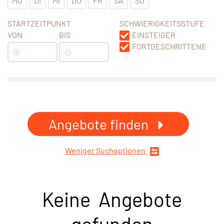
MO
DI
MI
DO
FR
SA
SO
STARTZEITPUNKT
SCHWIERIGKEITSSTUFE
VON
BIS
EINSTEIGER
FORTGESCHRITTENE
Angebote finden
Weniger Suchoptionen
Keine Angebote
gefunden