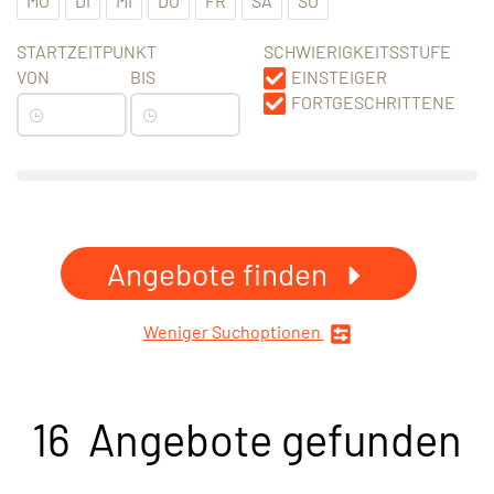
MO
DI
MI
DO
FR
SA
SO
STARTZEITPUNKT
SCHWIERIGKEITSSTUFE
VON
BIS
EINSTEIGER
FORTGESCHRITTENE
Angebote finden
Weniger Suchoptionen
16 Angebote gefunden