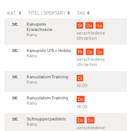
KAT.
TITEL / SPORTART
TAG
Kanupolo
Di
Do
Sa
Erwachsene
verschiedene
Kanu
Uhrzeiten
Kanupolo U15 + Hobby
Mi
Do
So
Kanu
verschiedene
Uhrzeiten
Kanuslalom Training
Di
Kanu
18:00
Kanuslalom Training
Do
Kanu
18:00
Schnupperpaddeln
Do
So
Kanu
verschiedene