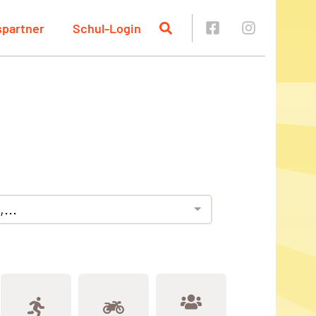
spartner
Schul-Login
...