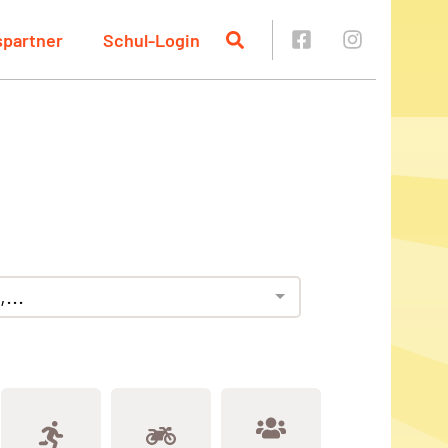
spartner
Schul-Login
...