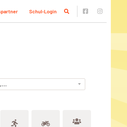
spartner
Schul-Login
...