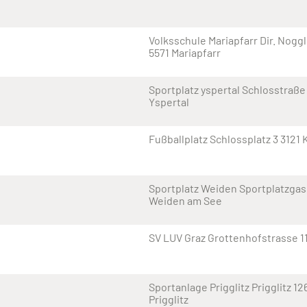
Volksschule Mariapfarr Dir. Nogg
5571 Mariapfarr
Sportplatz yspertal Schlosstraße 
Yspertal
Fußballplatz Schlossplatz 3 3121 
Sportplatz Weiden Sportplatzgas
Weiden am See
SV LUV Graz Grottenhofstrasse 11
Sportanlage Prigglitz Prigglitz 1
Prigglitz