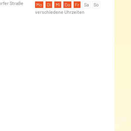
rfer Straße
Mo
Di
Mi
Do
Fr
Sa
So
verschiedene Uhrzeiten