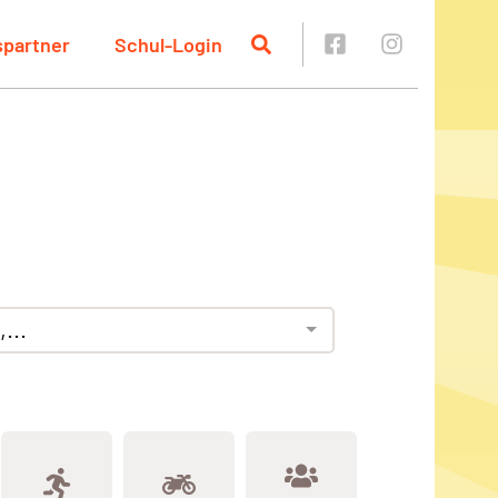
spartner
Schul-Login
...