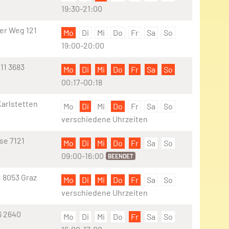
19:30-21:00
ler Weg 121
Mo
Di
Mi
Do
Fr
Sa
So
19:00-20:00
11 3683
Mo
Di
Mi
Do
Fr
Sa
So
00:17-00:18
Karlstetten
Mo
Di
Mi
Do
Fr
Sa
So
verschiedene Uhrzeiten
se 7121
Mo
Di
Mi
Do
Fr
Sa
So
09:00-16:00
BEENDET
 8053 Graz
Mo
Di
Mi
Do
Fr
Sa
So
verschiedene Uhrzeiten
26 2640
Mo
Di
Mi
Do
Fr
Sa
So