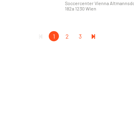
Soccercenter Vienna Altmannsdo
182a 1230 Wien
1
2
3