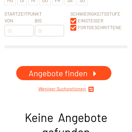
MO
DI
MI
DO
FR
SA
SO
STARTZEITPUNKT
SCHWIERIGKEITSSTUFE
VON
BIS
EINSTEIGER
FORTGESCHRITTENE
Angebote finden
Weniger Suchoptionen
Keine Angebote
gefunden