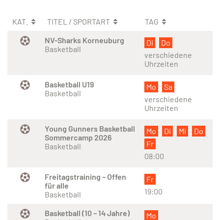
KAT.
TITEL / SPORTART
TAG
NV-Sharks Korneuburg
Di
Do
Basketball
verschiedene
Uhrzeiten
Basketball U19
Mo
Sa
Basketball
verschiedene
Uhrzeiten
Young Gunners Basketball
Mo
Di
Mi
Do
Sommercamp 2026
Fr
Basketball
08:00
Freitagstraining – Offen
Fr
für alle
19:00
Basketball
Basketball (10 – 14 Jahre)
Mo