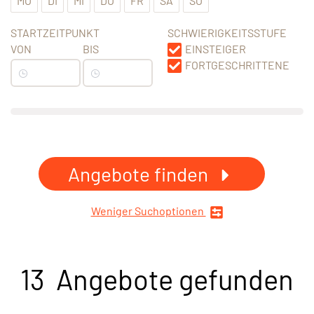
MO
DI
MI
DO
FR
SA
SO
STARTZEITPUNKT
SCHWIERIGKEITSSTUFE
VON
BIS
EINSTEIGER
FORTGESCHRITTENE
Angebote finden
Weniger Suchoptionen
13 Angebote gefunden