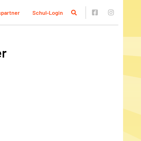
spartner
Schul-Login
er