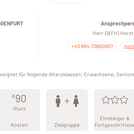
LAGENFURT
Ansprechper
Herr DI(FH) Horst
+43 664 73800907
hor
eeignet für folgende Altersklassen: Erwachsene, Senior
90
€
/Kurs
Einsteiger &
Kosten
Zielgruppe
Fortgeschritten