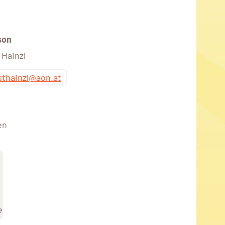
son
 Hainzl
sthainzl@aon.at
en
e