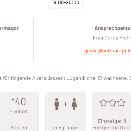
19:00-20:00
Hermagor
Ansprechperso
Frau Gerda Pichl
gerda@holzbau-pich
 für folgende Altersklassen: Jugendliche, Erwachsene,
40
€
/Einheit
Einsteiger &
Kosten
Zielgruppe
Fortgeschritten