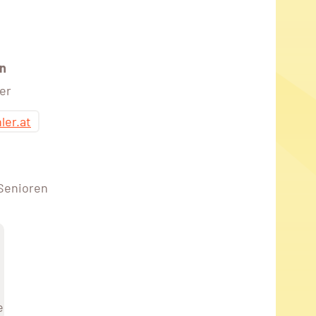
n
er
ler.at
 Senioren
e