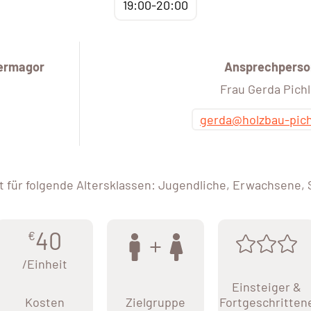
19:00-20:00
Hermagor
Ansprechperso
Frau Gerda Pichl
gerda@holzbau-pich
 für folgende Altersklassen: Jugendliche, Erwachsene,
40
€
/Einheit
Einsteiger &
Kosten
Zielgruppe
Fortgeschritten