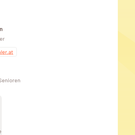
n
er
ler.at
 Senioren
e