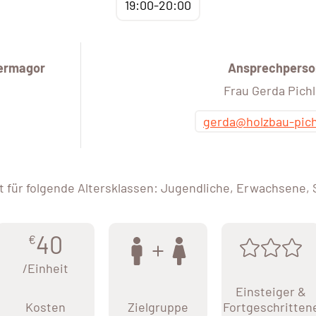
19:00-20:00
Hermagor
Ansprechperso
Frau Gerda Pichl
gerda@holzbau-pich
 für folgende Altersklassen: Jugendliche, Erwachsene,
40
€
/Einheit
Einsteiger &
Kosten
Zielgruppe
Fortgeschritten