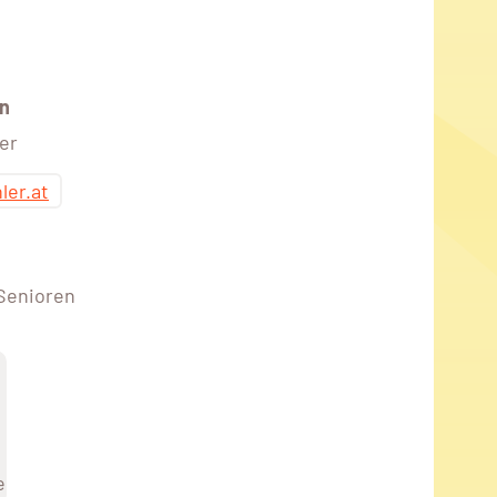
n
er
ler.at
 Senioren
e