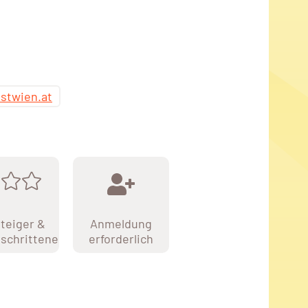
stwien.at
teiger &
Anmeldung
schrittene
erforderlich