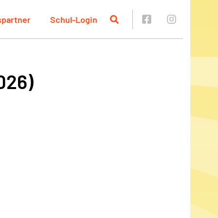
spartner
Schul-Login
026)