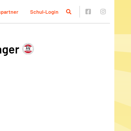
spartner
Schul-Login
nger