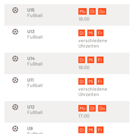
U15
Mo
Di
Do
Fußball
18:00
U13
Di
Mi
Fr
Fußball
verschiedene
Uhrzeiten
U14
Di
Mi
Fr
Fußball
18:00
U11
Di
Mi
Fr
Fußball
verschiedene
Uhrzeiten
U12
Mo
Di
Do
Fußball
17:00
U9
Di
Mi
Fr
Fußball