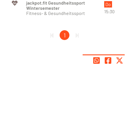
jackpot.fit Gesundheitssport
Do
Wintersemester
15:30
Fitness- & Gesundheitssport
1