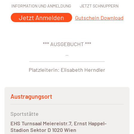
INFORMATION UND ANMELDUNG
JETZT SCHNUPPERN
Jetzt Anmelden
Gutschein Download
*** AUSGEBUCHT ***
..
Platzleiterin: Elisabeth Herndler
Austragungsort
Sportstätte
EHS Turnsaal Meiereistr.7, Ernst Happel-
Stadion Sektor D 1020 Wien