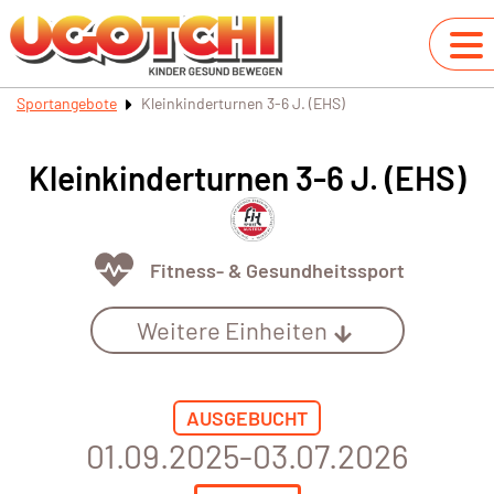
Sportangebote
Kleinkinderturnen 3-6 J. (EHS)
Kleinkinderturnen 3-6 J. (EHS)
Fitness- & Gesundheitssport
Weitere Einheiten
AUSGEBUCHT
01.09.2025-03.07.2026