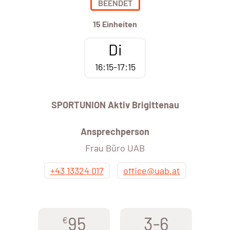
BEENDET
15 Einheiten
Di
16:15-17:15
SPORTUNION Aktiv Brigittenau
Ansprechperson
Frau Büro UAB
+43 13324 017
office@uab.at
95
3-6
€