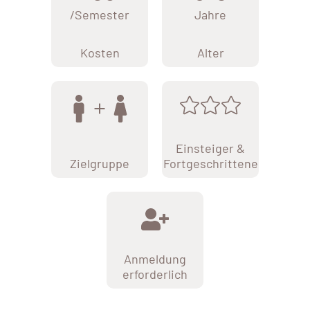
/Semester
Jahre
Kosten
Alter
Einsteiger &
Zielgruppe
Fortgeschrittene
Anmeldung
erforderlich