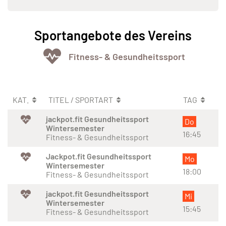
Sportangebote des Vereins
Fitness- & Gesundheitssport
KAT.
TITEL / SPORTART
TAG
jackpot.fit Gesundheitssport
Do
Wintersemester
16:45
Fitness- & Gesundheitssport
Jackpot.fit Gesundheitssport
Mo
Wintersemester
18:00
Fitness- & Gesundheitssport
jackpot.fit Gesundheitssport
Mi
Wintersemester
15:45
Fitness- & Gesundheitssport