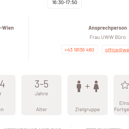
16:30-17:50
-Wien
Ansprechperson
Frau UWW Büro
+43 18136 480
office@we
4
3-5
r
Jahre
Eins
en
Alter
Zielgruppe
Fortge