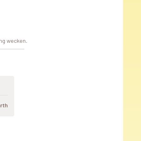
ung wecken.
rth