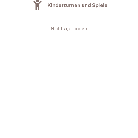
Kinderturnen und Spiele
Nichts gefunden