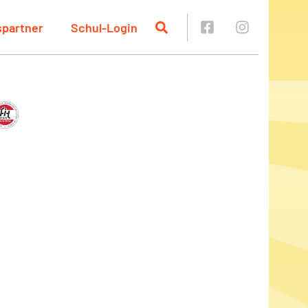
spartner
Schul-Login