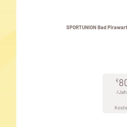
SPORTUNION Bad Pirawarth
8
€
/Jah
Kost