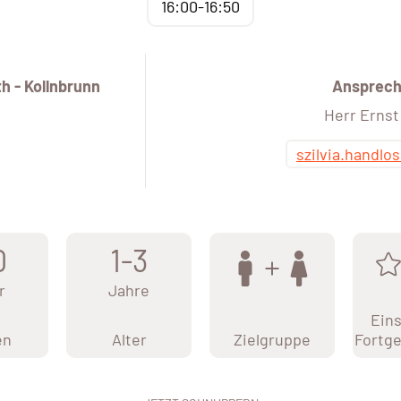
16:00-16:50
 - Kollnbrunn
Ansprech
Herr Ernst
szilvia.handl
0
1-3
r
Jahre
Eins
en
Alter
Zielgruppe
Fortge