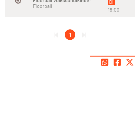
Floorball Volksschulkinder
Di
Floorball
18:00
1