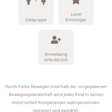
Level
Zielgruppe
Einsteiger
Anmeldung
erforderlich
Durch freies Bewegen innerhalb der vorgegebenen
Bewegungslandschaft wird jedes Kind in seinen
motorischen Kompetenzen wahrgenommen,
motiviert und gestärkt.