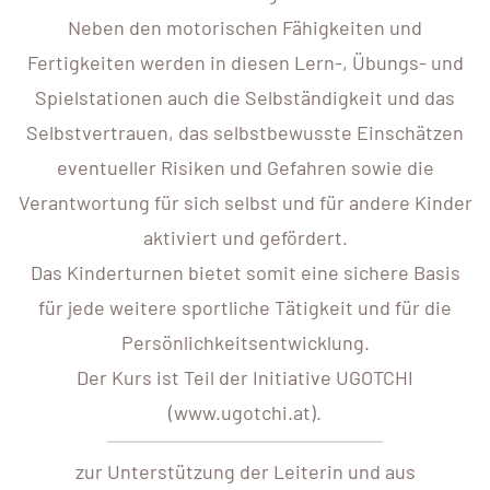
Neben den motorischen Fähigkeiten und
Fertigkeiten werden in diesen Lern-, Übungs- und
Spielstationen auch die Selbständigkeit und das
Selbstvertrauen, das selbstbewusste Einschätzen
eventueller Risiken und Gefahren sowie die
Verantwortung für sich selbst und für andere Kinder
aktiviert und gefördert.
Das Kinderturnen bietet somit eine sichere Basis
für jede weitere sportliche Tätigkeit und für die
Persönlichkeitsentwicklung.
Der Kurs ist Teil der Initiative UGOTCHI
(www.ugotchi.at).
zur Unterstützung der Leiterin und aus