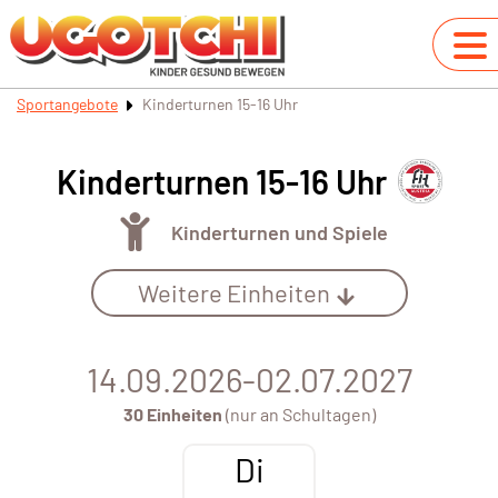
Sportangebote
Kinderturnen 15-16 Uhr
Kinderturnen 15-16 Uhr
Kinderturnen und Spiele
Weitere Einheiten
14.09.2026-02.07.2027
30 Einheiten
(nur an Schultagen)
Di