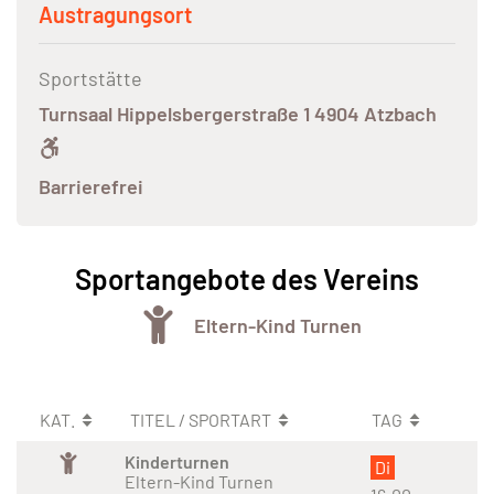
Austragungsort
Sportstätte
Turnsaal Hippelsbergerstraße 1 4904 Atzbach
Barrierefrei
Sportangebote des Vereins
Eltern-Kind Turnen
KAT.
TITEL / SPORTART
TAG
Kinderturnen
Di
Eltern-Kind Turnen