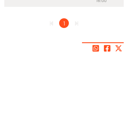
16:00
1