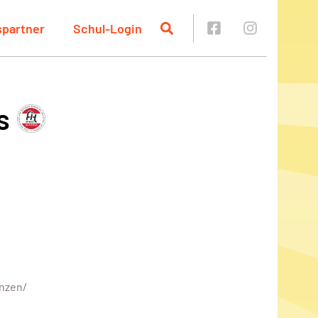
spartner
Schul-Login
s
anzen/