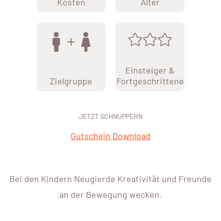
Kosten
Alter
Einsteiger &
Zielgruppe
Fortgeschrittene
JETZT SCHNUPPERN
Gutschein Download
Bei den Kindern Neugierde Kreativität und Freunde
an der Bewegung wecken.