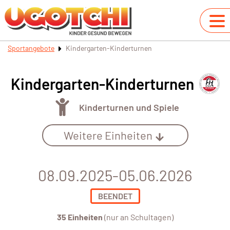
Sportangebote
Kindergarten-Kinderturnen
Kindergarten-Kinderturnen
Kinderturnen und Spiele
Weitere Einheiten
08.09.2025-05.06.2026
BEENDET
35 Einheiten
(nur an Schultagen)