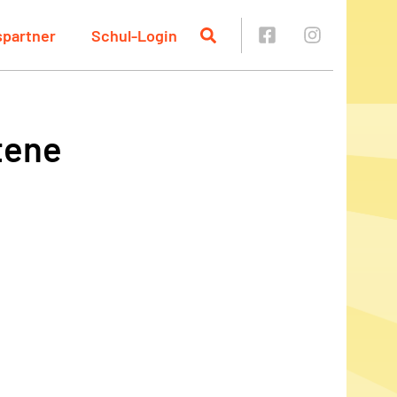
spartner
Schul-Login
tene