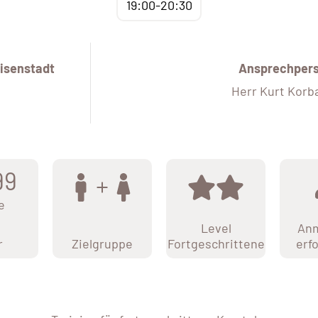
19:00-20:30
isenstadt
Ansprechper
Herr Kurt Korba
99
e
Level
An
r
Zielgruppe
Fortgeschrittene
erf