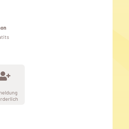
son
tits
meldung
orderlich