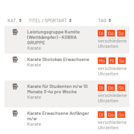
KAT.
TITEL / SPORTART
TAG
Leistungsgruppe Kumite
Di
Do
So
(Wettkämpfer) – KOBRA
verschiedene
GRUPPE
Uhrzeiten
Karate
Karate Shotokan Erwachsene
Mo
Mi
So
Karate
verschiedene
Uhrzeiten
Karate für Studenten m/w 10
Di
Do
So
Monate 3-4x pro Woche
verschiedene
Karate
Uhrzeiten
Karate Erwachsene Anfänger
Di
Do
So
m/w
verschiedene
Karate
Uhrzeiten