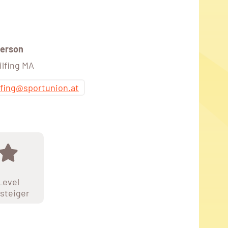
erson
ilfing MA
lfing@sportunion.at
Level
steiger