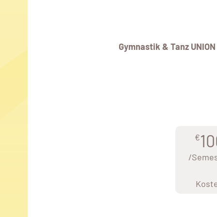
Gymnastik & Tanz UNION
10
€
/Semes
Kost