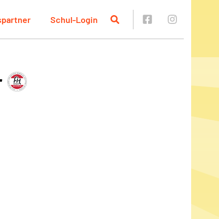
spartner
Schul-Login
r