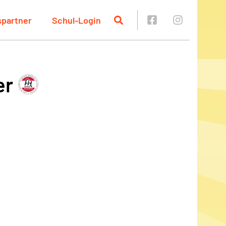
spartner
Schul-Login
er