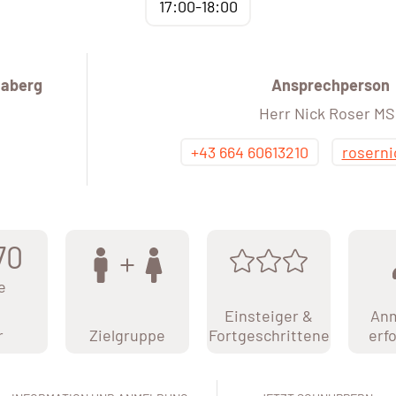
17:00-18:00
haberg
Ansprechperson
Herr Nick Roser MS
+43 664 60613210
rosern
70
e
Einsteiger &
An
r
Zielgruppe
Fortgeschrittene
erf