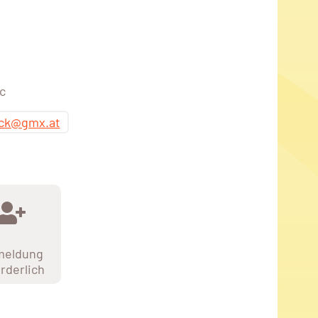
c
ick@gmx.at
meldung
orderlich