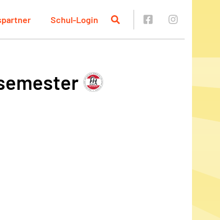
spartner
Schul-Login
rsemester