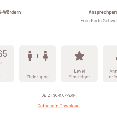
ä-Wördern
Ansprechper
Frau Karin Schwe
65
e
Level
An
r
Zielgruppe
Einsteiger
erf
JETZT SCHNUPPERN
Gutschein Download