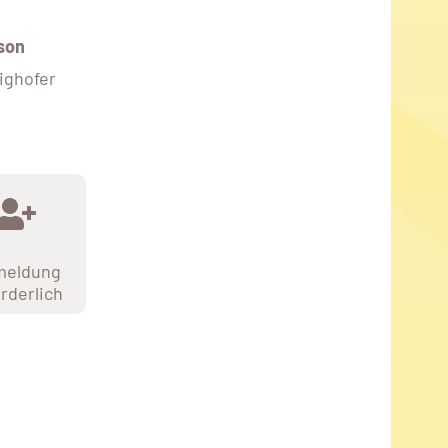
son
ighofer
meldung
orderlich