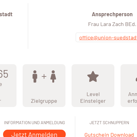
stadt
Ansprechperson
Frau Lara Zach BEd.
office@union-suedstad
65
e
Level
An
r
Zielgruppe
Einsteiger
erf
INFORMATION UND ANMELDUNG
JETZT SCHNUPPERN
Jetzt Anmelden
Gutschein Download