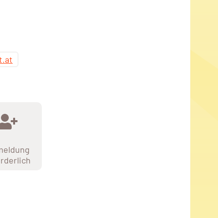
t.at
meldung
orderlich