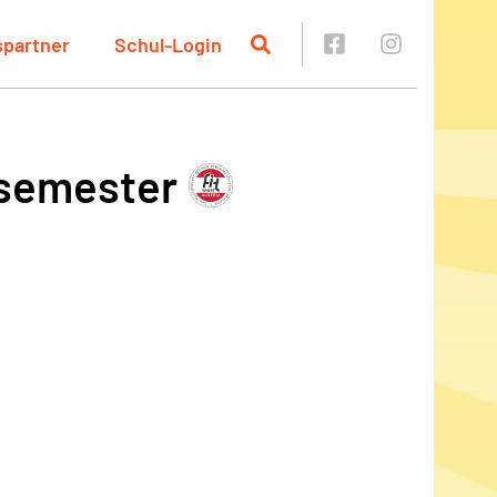
spartner
Schul-Login
rsemester