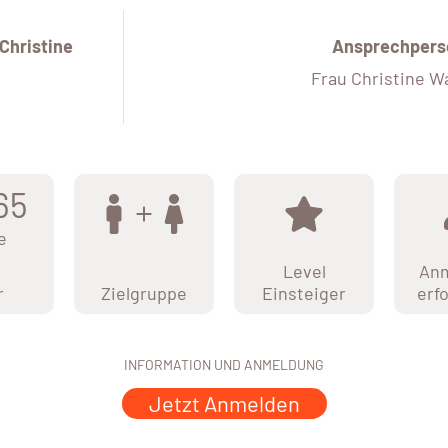
Christine
Ansprechpers
Frau Christine Wa
65
e
Level
An
r
Zielgruppe
Einsteiger
erf
INFORMATION UND ANMELDUNG
Jetzt Anmelden