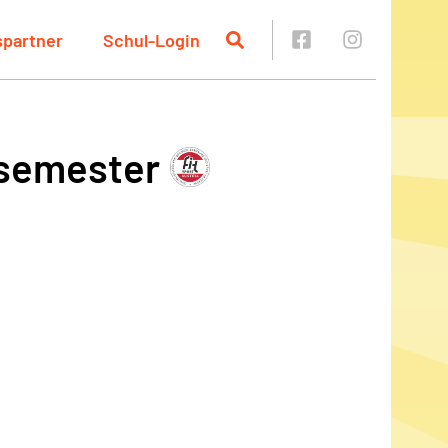
spartner
Schul-Login
rsemester