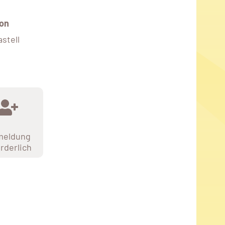
on
stell
meldung
orderlich