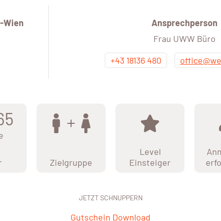
-Wien
Ansprechperson
Frau UWW Büro
+43 18136 480
office@we
65
e
Level
An
r
Zielgruppe
Einsteiger
erf
JETZT SCHNUPPERN
Gutschein Download