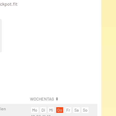
ckpot.fit
WOCHENTAG
Wien
Mo
Di
Mi
Do
Fr
Sa
So