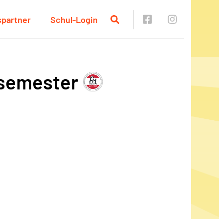
spartner
Schul-Login
rsemester