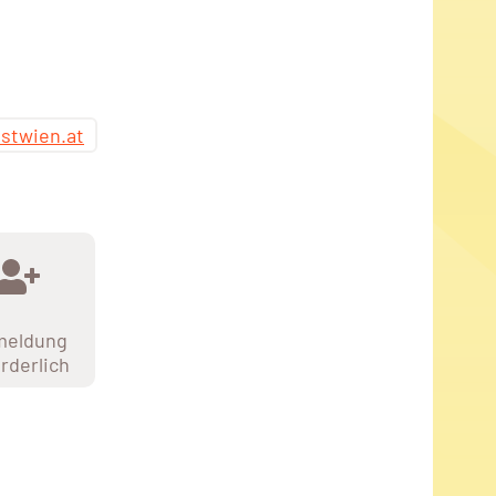
stwien.at
meldung
orderlich