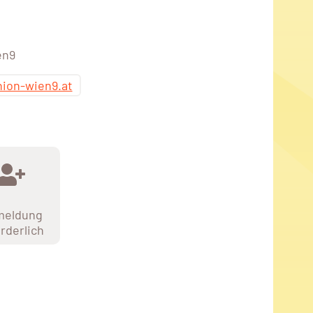
en9
nion-wien9.at
meldung
orderlich