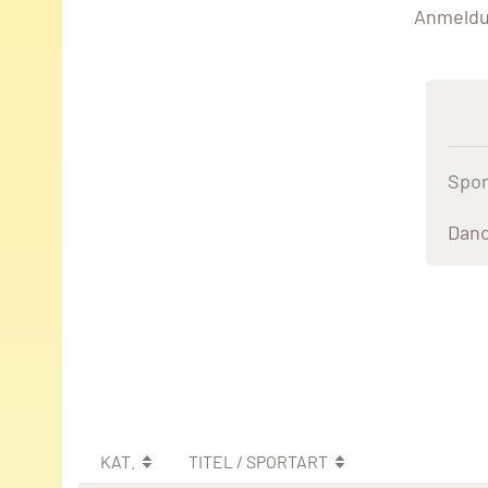
Anmeldun
Spor
Dan
KAT.
TITEL / SPORTART