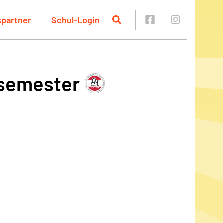
spartner
Schul-Login
rsemester