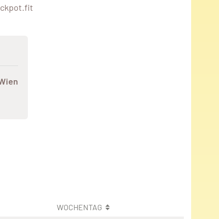
ckpot.fit
 Wien
WOCHENTAG