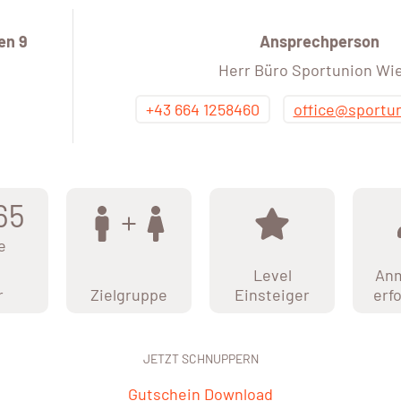
en 9
Ansprechperson
Herr Büro Sportunion Wi
+43 664 1258460
office@sportu
65
e
Level
An
r
Zielgruppe
Einsteiger
erf
JETZT SCHNUPPERN
Gutschein Download