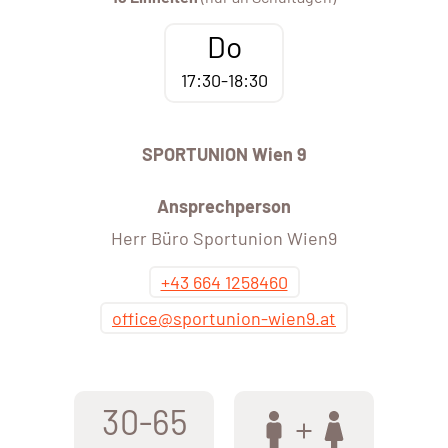
Do
17:30-18:30
SPORTUNION Wien 9
Ansprechperson
Herr Büro Sportunion Wien9
+43 664 1258460
office@sportunion-wien9.at
30-65