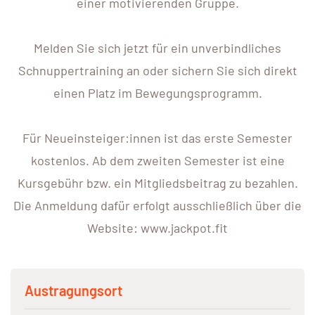
einer motivierenden Gruppe.
Melden Sie sich jetzt für ein unverbindliches
Schnuppertraining an oder sichern Sie sich direkt
einen Platz im Bewegungsprogramm.
Für Neueinsteiger:innen ist das erste Semester
kostenlos. Ab dem zweiten Semester ist eine
Kursgebühr bzw. ein Mitgliedsbeitrag zu bezahlen.
Die Anmeldung dafür erfolgt ausschließlich über die
Website: www.jackpot.fit
Austragungsort