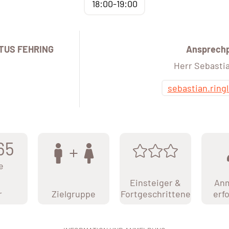
18:00-19:00
TUS FEHRING
Ansprech
Herr Sebastia
sebastian.ring
65
e
Einsteiger &
An
r
Zielgruppe
Fortgeschrittene
erf