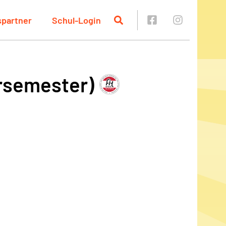
spartner
Schul-Login
ersemester)