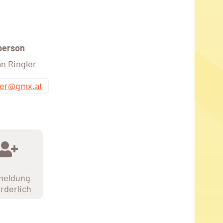
person
n Ringler
ler@gmx.at
meldung
orderlich