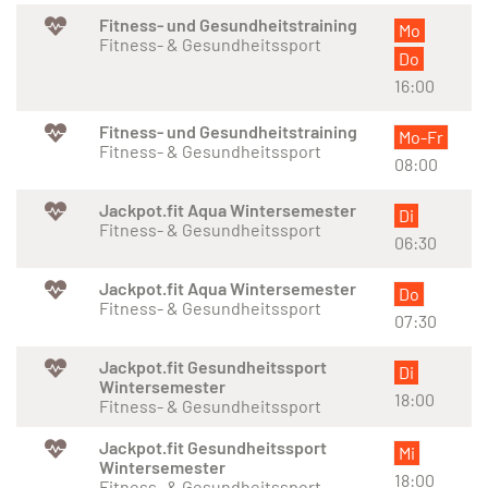
Fitness- und Gesundheitstraining
Mo
Fitness- & Gesundheitssport
Do
16:00
Fitness- und Gesundheitstraining
Mo-Fr
Fitness- & Gesundheitssport
08:00
Jackpot.fit Aqua Wintersemester
Di
Fitness- & Gesundheitssport
06:30
Jackpot.fit Aqua Wintersemester
Do
Fitness- & Gesundheitssport
07:30
Jackpot.fit Gesundheitssport
Di
Wintersemester
18:00
Fitness- & Gesundheitssport
Jackpot.fit Gesundheitssport
Mi
Wintersemester
18:00
Fitness- & Gesundheitssport