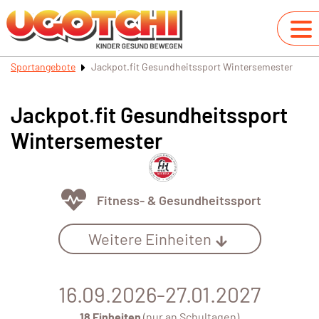
Sportangebote
Jackpot.fit Gesundheitssport Wintersemester
Jackpot.fit Gesundheitssport
Wintersemester
Fitness- & Gesundheitssport
Weitere Einheiten
16.09.2026-27.01.2027
18 Einheiten
(nur an Schultagen)