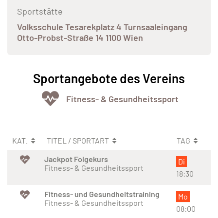
Sportstätte
Volksschule Tesarekplatz 4 Turnsaaleingang
Otto-Probst-Straße 14 1100 Wien
Sportangebote des Vereins
Fitness- & Gesundheitssport
KAT.
TITEL / SPORTART
TAG
Jackpot Folgekurs
Di
Fitness- & Gesundheitssport
18:30
Fitness- und Gesundheitstraining
Mo
Fitness- & Gesundheitssport
08:00