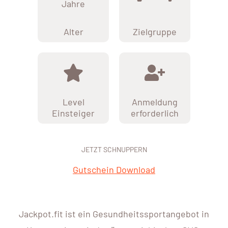
Jahre
Alter
Zielgruppe
Level
Anmeldung
Einsteiger
erforderlich
JETZT SCHNUPPERN
Gutschein Download
Jackpot.fit ist ein Gesundheitssportangebot in