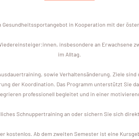
ein Gesundheitssportangebot in Kooperation mit der öste
 Wiedereinsteiger:innen, insbesondere an Erwachsene 
im Alltag.
 Ausdauertraining, sowie Verhaltensänderung. Ziele sind 
ung der Koordination. Das Programm unterstützt Sie dab
ntegrieren professionell begleitet und in einer motiviere
ndliches Schnuppertraining an oder sichern Sie sich di
er kostenlos. Ab dem zweiten Semester ist eine Kursgebü