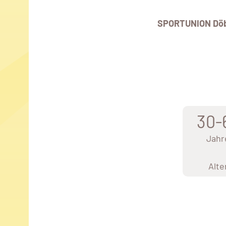
SPORTUNION Döb
30-
Jahr
Alte