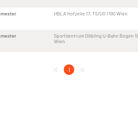
emester
HBLA Hofzeile 17, TS/UG 1190 Wien
emester
Sportzentrum Döbling U-Bahn Bogen 18
Wien
1