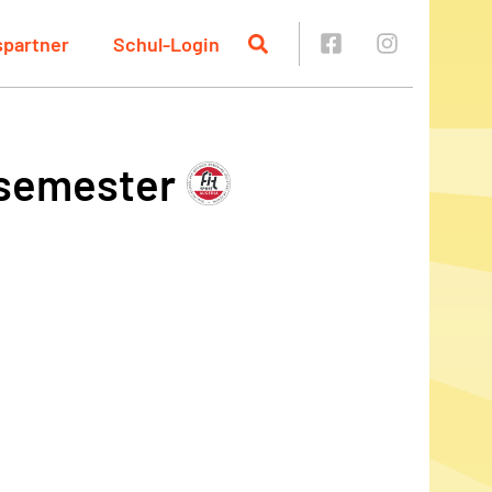
spartner
Schul-Login
rsemester