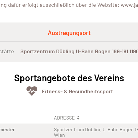
g dafür erfolgt ausschließlich über die Website: www.ja
Austragungsort
stätte
Sportzentrum Döbling U-Bahn Bogen 189-191 119
Sportangebote des Vereins
Fitness- & Gesundheitssport
ADRESSE
emester
Sportzentrum Döbling U-Bahn Bogen 18
Wien