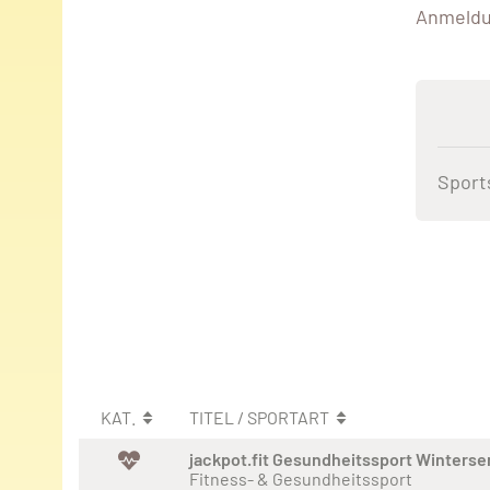
Anmeldun
Sport
KAT.
TITEL / SPORTART
jackpot.fit Gesundheitssport Winters
Fitness- & Gesundheitssport