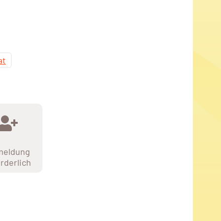
at
meldung
orderlich