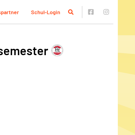
spartner
Schul-Login
rsemester