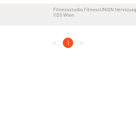
Fitnessstudio FitnessUNION Hervicusga
1120 Wien
1