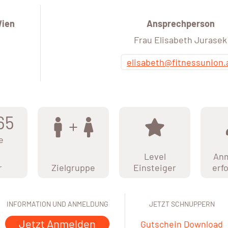
Wien
Ansprechperson
Frau Elisabeth Jurasek
elisabeth@fitnessunion.
65
e
Level
An
r
Zielgruppe
Einsteiger
erf
INFORMATION UND ANMELDUNG
JETZT SCHNUPPERN
Jetzt Anmelden
Gutschein Download