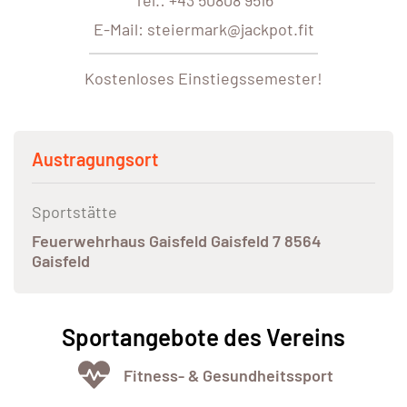
Tel.: +43 50808 9516
E-Mail: steiermark@jackpot.fit
Kostenloses Einstiegssemester!
Austragungsort
Sportstätte
Feuerwehrhaus Gaisfeld Gaisfeld 7 8564
Gaisfeld
Sportangebote des Vereins
Fitness- & Gesundheitssport