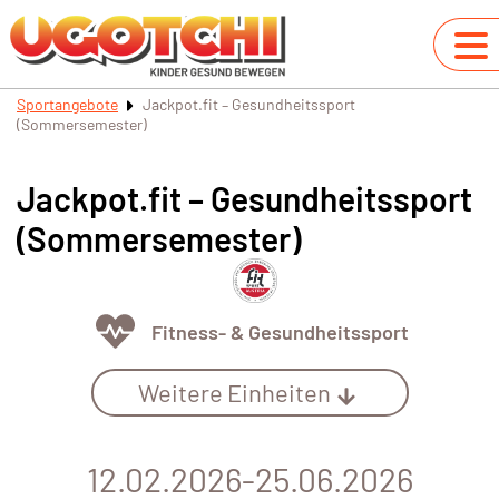
Sportangebote
Jackpot.fit – Gesundheitssport
(Sommersemester)
Jackpot.fit – Gesundheitssport
(Sommersemester)
Fitness- & Gesundheitssport
Weitere Einheiten
12.02.2026-25.06.2026