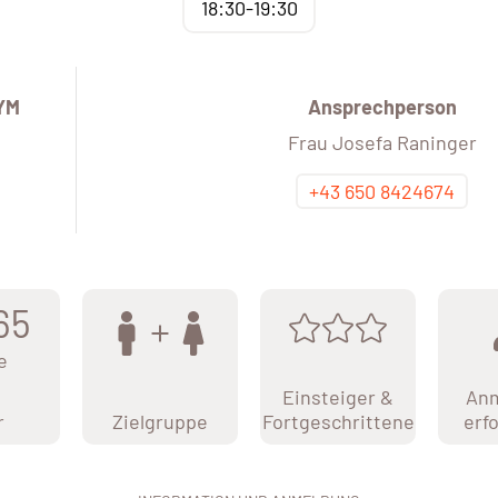
18:30-19:30
YM
Ansprechperson
Frau Josefa Raninger
+43 650 8424674
65
e
Einsteiger &
An
r
Zielgruppe
Fortgeschrittene
erf