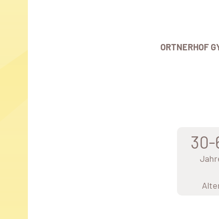
ORTNERHOF G
30-
Jahr
Alte