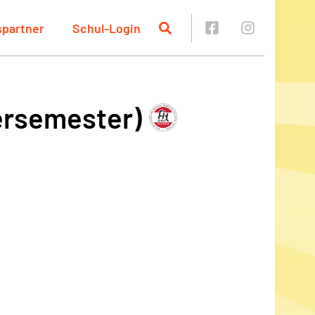
spartner
Schul-Login
ersemester)