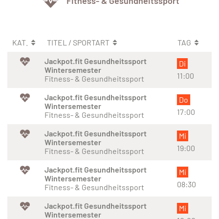
Fitness- & Gesundheitssport
KAT.
TITEL / SPORTART
TAG
Jackpot.fit Gesundheitssport
Di
Wintersemester
11:00
Fitness- & Gesundheitssport
Jackpot.fit Gesundheitssport
Do
Wintersemester
17:00
Fitness- & Gesundheitssport
Jackpot.fit Gesundheitssport
Mi
Wintersemester
19:00
Fitness- & Gesundheitssport
Jackpot.fit Gesundheitssport
Mi
Wintersemester
08:30
Fitness- & Gesundheitssport
Jackpot.fit Gesundheitssport
Mi
Wintersemester