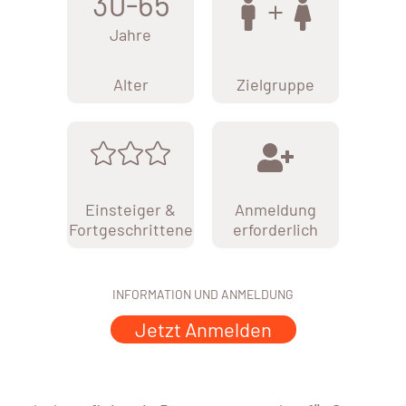
30-65
Jahre
Alter
Zielgruppe
Einsteiger &
Anmeldung
Fortgeschrittene
erforderlich
INFORMATION UND ANMELDUNG
Jetzt Anmelden