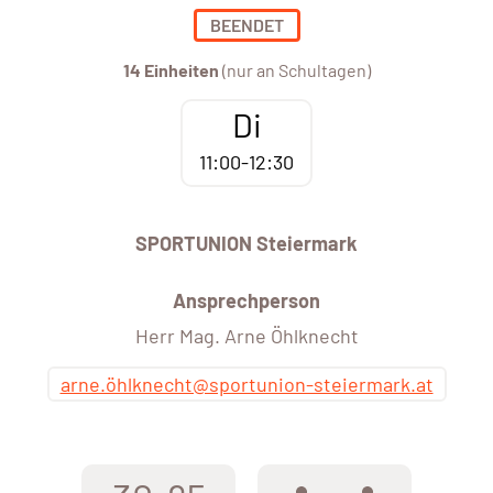
BEENDET
14 Einheiten
(nur an Schultagen)
Di
11:00-12:30
SPORTUNION Steiermark
Ansprechperson
Herr Mag. Arne Öhlknecht
arne.öhlknecht@sportunion-steiermark.at