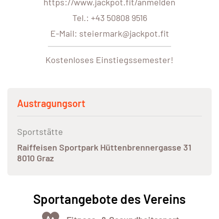
https://www.jackpot.fit/anmelden
Tel.: +43 50808 9516
E-Mail: steiermark@jackpot.fit
Kostenloses Einstiegssemester!
Austragungsort
Sportstätte
Raiffeisen Sportpark Hüttenbrennergasse 31
8010 Graz
Sportangebote des Vereins