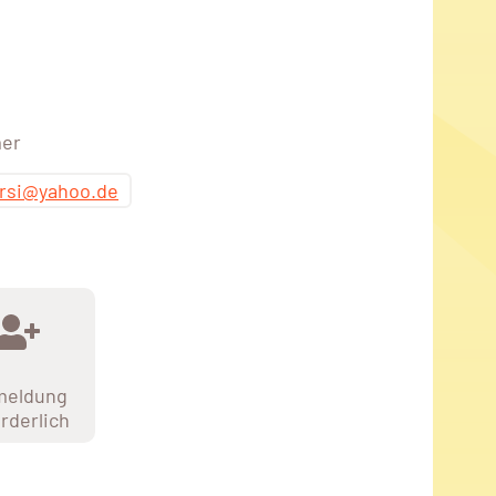
mer
rsi@yahoo.de
meldung
orderlich