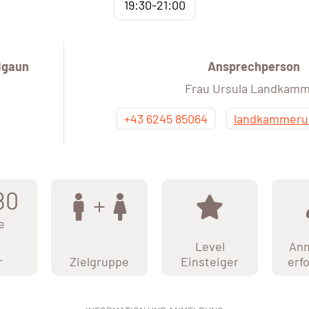
19:30-21:00
igaun
Ansprechperson
Frau Ursula Landkam
+43 6245 85064
landkammeru
80
e
Level
An
r
Zielgruppe
Einsteiger
erf