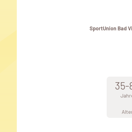
SportUnion Bad V
35-
Jahr
Alte