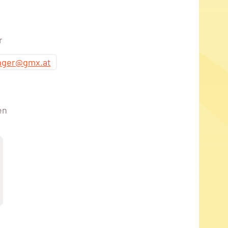
r
nger@gmx.at
en