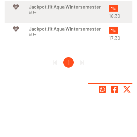
Jackpot.fit Aqua Wintersemester
Mo
50+
18:30
Jackpot.fit Aqua Wintersemester
Mo
50+
17:30
1