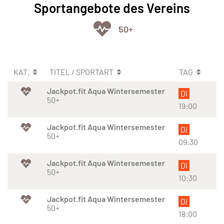
Sportangebote des Vereins
50+
KAT.
TITEL / SPORTART
TAG
Jackpot.fit Aqua Wintersemester
Di
50+
19:00
Jackpot.fit Aqua Wintersemester
Di
50+
09:30
Jackpot.fit Aqua Wintersemester
Di
50+
10:30
Jackpot.fit Aqua Wintersemester
Di
50+
18:00