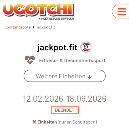
Sportangebote
jackpot.fit
jackpot.fit
Fitness- & Gesundheitssport
Weitere Einheiten
12.02.2026-18.06.2026
BEENDET
18 Einheiten
(nur an Schultagen)