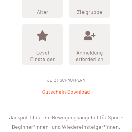
Alter
Zielgruppe
Level
Anmeldung
Einsteiger
erforderlich
JETZT SCHNUPPERN
Gutschein Download
Jackpot.fit ist ein Bewegungsangebot für Sport-
Beginner*innen- und Wiedereinsteiger*innen.