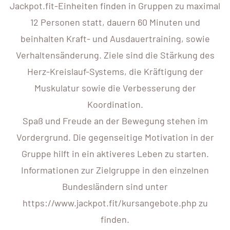
Jackpot.fit-Einheiten finden in Gruppen zu maximal
12 Personen statt, dauern 60 Minuten und
beinhalten Kraft- und Ausdauertraining, sowie
Verhaltensänderung. Ziele sind die Stärkung des
Herz-Kreislauf-Systems, die Kräftigung der
Muskulatur sowie die Verbesserung der
Koordination.
Spaß und Freude an der Bewegung stehen im
Vordergrund. Die gegenseitige Motivation in der
Gruppe hilft in ein aktiveres Leben zu starten.
Informationen zur Zielgruppe in den einzelnen
Bundesländern sind unter
https://www.jackpot.fit/kursangebote.php zu
finden.