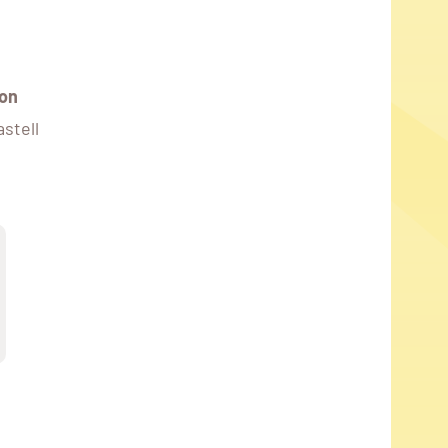
on
stell